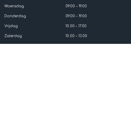
Woensdag
09.00 – 19.00
Donderdag
09.00 – 19.00
Vrijdag
10.00 – 17.00
Zaterdag
10.00 – 13.00
Zondag
Gesloten
Burgermeester Matsersingel 200, 6843 NZ Arnhem
https://www.kantoorruimte-arnhem.nl/
tel: 06 5356 7852
info@well-beingmassages.nl
Aangesloten bij NVTCG Zhong
https://zhong.nl/over-zhong/
Aangesloten bij KAB