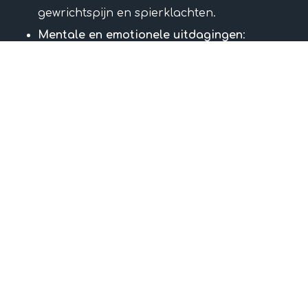
gewrichtspijn en spierklachten.
Mentale en emotionele uitdagingen
:
slapeloosheid, burn-out, depressie, angst en
ADHD.
Chronische en specifieke problemen
:
ademhalingsproblemen, huidklachten,
langdurige verkoudheid of hooikoorst.
Menstruele klachten, PDS.
Preventieve zorg
: het voorkomen van
toekomstige klachten en het versterken van
je immuunsysteem.
Tuina Therapie
,
Acupunctuur
,
Cupping
en
Chinese Kruiden
helpen bij preventieve zorg om