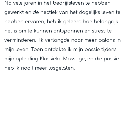
Na vele jaren in het bedrijfsleven te hebben
gewerkt en de hectiek van het dagelijks leven te
hebben ervaren, heb ik geleerd hoe belangrijk
het is om te kunnen ontspannen en stress te
verminderen. Ik verlangde naar meer balans in
mijn leven. Toen ontdekte ik mijn passie tijdens
mijn opleiding Klassieke Massage, en die passie
heb ik nooit meer losgelaten.
Opleidingen en trainingen
Ik ben mezelf blijven ontwikkelen door middel van
verschillende opleidingen en trainingen.
Gedurende de jaren heb ik verschillende
massagetechnieken eigen gemaakt. De