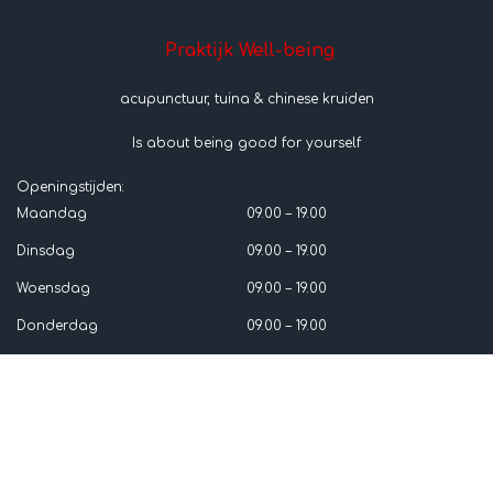
Praktijk Well-being
acupunctuur, tuina & chinese kruiden
Is about being good for yourself
Openingstijden:
Maandag
09.00 – 19.00
Dinsdag
09.00 – 19.00
Woensdag
09.00 – 19.00
Donderdag
09.00 – 19.00
Vrijdag
10.00 – 17.00
Zaterdag
10.00 – 13.00
Zondag
Gesloten